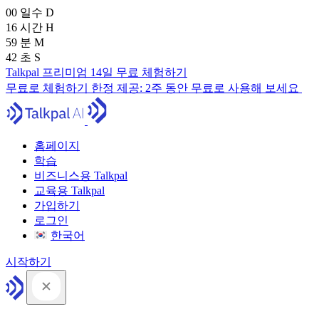
00
일수
D
16
시간
H
59
분
M
41
초
S
Talkpal 프리미엄 14일 무료 체험하기
무료로 체험하기
한정 제공:
2주 동안 무료로 사용해 보세요
홈페이지
학습
비즈니스용 Talkpal
교육용 Talkpal
가입하기
로그인
한국어
시작하기