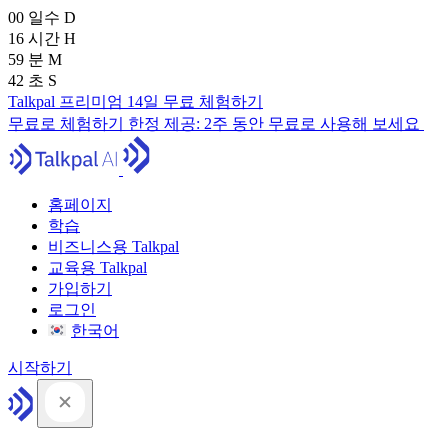
00
일수
D
16
시간
H
59
분
M
41
초
S
Talkpal 프리미엄 14일 무료 체험하기
무료로 체험하기
한정 제공:
2주 동안 무료로 사용해 보세요
홈페이지
학습
비즈니스용 Talkpal
교육용 Talkpal
가입하기
로그인
한국어
시작하기