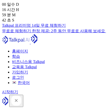
00
일수
D
16
시간
H
59
분
M
41
초
S
Talkpal 프리미엄 14일 무료 체험하기
무료로 체험하기
한정 제공:
2주 동안 무료로 사용해 보세요
홈페이지
학습
비즈니스용 Talkpal
교육용 Talkpal
가입하기
로그인
한국어
시작하기