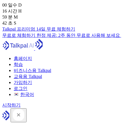
00
일수
D
16
시간
H
59
분
M
41
초
S
Talkpal 프리미엄 14일 무료 체험하기
무료로 체험하기
한정 제공:
2주 동안 무료로 사용해 보세요
홈페이지
학습
비즈니스용 Talkpal
교육용 Talkpal
가입하기
로그인
한국어
시작하기