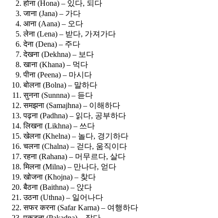
होना (Hona) – 있다, 되다
जाना (Jana) – 가다
आना (Aana) – 오다
लेना (Lena) – 받다, 가져가다
देना (Dena) – 주다
देखना (Dekhna) – 보다
खाना (Khana) – 먹다
पीना (Peena) – 마시다
बोलना (Bolna) – 말하다
सुनना (Sunnna) – 듣다
समझना (Samajhna) – 이해하다
पढ़ना (Padhna) – 읽다, 공부하다
लिखना (Likhna) – 쓰다
खेलना (Khelna) – 놀다, 경기하다
चलना (Chalna) – 걷다, 움직이다
रहना (Rahana) – 머무르다, 살다
मिलना (Milna) – 만나다, 얻다
खोजना (Khojna) – 찾다
बैठना (Baithna) – 앉다
उठना (Uthna) – 일어나다
सफर करना (Safar Karna) – 여행하다
पकड़ना (Pakadna) – 잡다