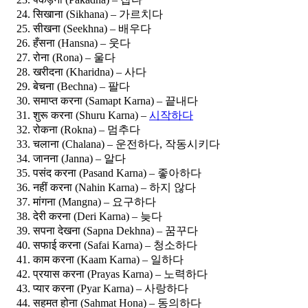
सिखाना (Sikhana) – 가르치다
सीखना (Seekhna) – 배우다
हँसना (Hansna) – 웃다
रोना (Rona) – 울다
खरीदना (Kharidna) – 사다
बेचना (Bechna) – 팔다
समाप्त करना (Samapt Karna) – 끝내다
शुरू करना (Shuru Karna) –
시작하다
रोकना (Rokna) – 멈추다
चलाना (Chalana) – 운전하다, 작동시키다
जानना (Janna) – 알다
पसंद करना (Pasand Karna) – 좋아하다
नहीं करना (Nahin Karna) – 하지 않다
मांगना (Mangna) – 요구하다
देरी करना (Deri Karna) – 늦다
सपना देखना (Sapna Dekhna) – 꿈꾸다
सफाई करना (Safai Karna) – 청소하다
काम करना (Kaam Karna) – 일하다
प्रयास करना (Prayas Karna) – 노력하다
प्यार करना (Pyar Karna) – 사랑하다
सहमत होना (Sahmat Hona) – 동의하다