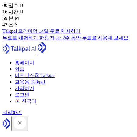
00
일수
D
16
시간
H
59
분
M
41
초
S
Talkpal 프리미엄 14일 무료 체험하기
무료로 체험하기
한정 제공:
2주 동안 무료로 사용해 보세요
홈페이지
학습
비즈니스용 Talkpal
교육용 Talkpal
가입하기
로그인
한국어
시작하기