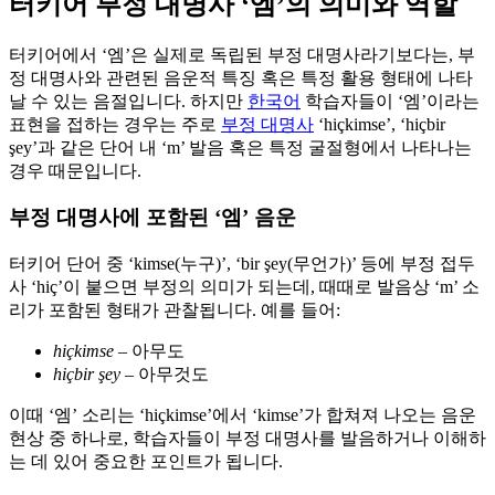
터키어 부정 대명사 ‘엠’의 의미와 역할
터키어에서 ‘엠’은 실제로 독립된 부정 대명사라기보다는, 부
정 대명사와 관련된 음운적 특징 혹은 특정 활용 형태에 나타
날 수 있는 음절입니다. 하지만
한국어
학습자들이 ‘엠’이라는
표현을 접하는 경우는 주로
부정 대명사
‘hiçkimse’, ‘hiçbir
şey’과 같은 단어 내 ‘m’ 발음 혹은 특정 굴절형에서 나타나는
경우 때문입니다.
부정 대명사에 포함된 ‘엠’ 음운
터키어 단어 중 ‘kimse(누구)’, ‘bir şey(무언가)’ 등에 부정 접두
사 ‘hiç’이 붙으면 부정의 의미가 되는데, 때때로 발음상 ‘m’ 소
리가 포함된 형태가 관찰됩니다. 예를 들어:
hiçkimse
– 아무도
hiçbir şey
– 아무것도
이때 ‘엠’ 소리는 ‘hiçkimse’에서 ‘kimse’가 합쳐져 나오는 음운
현상 중 하나로, 학습자들이 부정 대명사를 발음하거나 이해하
는 데 있어 중요한 포인트가 됩니다.