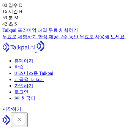
00
일수
D
16
시간
H
59
분
M
41
초
S
Talkpal 프리미엄 14일 무료 체험하기
무료로 체험하기
한정 제공:
2주 동안 무료로 사용해 보세요
홈페이지
학습
비즈니스용 Talkpal
교육용 Talkpal
가입하기
로그인
한국어
시작하기