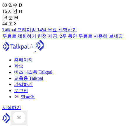
00
일수
D
16
시간
H
59
분
M
43
초
S
Talkpal 프리미엄 14일 무료 체험하기
무료로 체험하기
한정 제공:
2주 동안 무료로 사용해 보세요
홈페이지
학습
비즈니스용 Talkpal
교육용 Talkpal
가입하기
로그인
한국어
시작하기