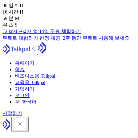
00
일수
D
16
시간
H
59
분
M
43
초
S
Talkpal 프리미엄 14일 무료 체험하기
무료로 체험하기
한정 제공:
2주 동안 무료로 사용해 보세요
홈페이지
학습
비즈니스용 Talkpal
교육용 Talkpal
가입하기
로그인
한국어
시작하기