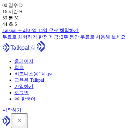
00
일수
D
16
시간
H
59
분
M
43
초
S
Talkpal 프리미엄 14일 무료 체험하기
무료로 체험하기
한정 제공:
2주 동안 무료로 사용해 보세요
홈페이지
학습
비즈니스용 Talkpal
교육용 Talkpal
가입하기
로그인
한국어
시작하기