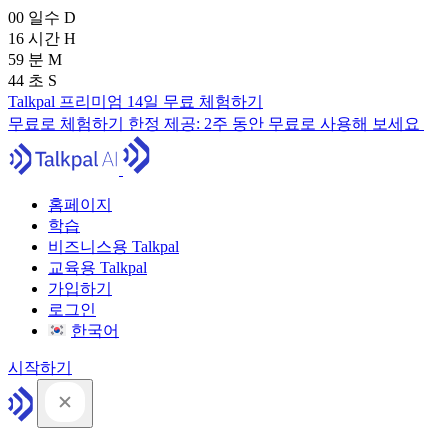
00
일수
D
16
시간
H
59
분
M
43
초
S
Talkpal 프리미엄 14일 무료 체험하기
무료로 체험하기
한정 제공:
2주 동안 무료로 사용해 보세요
홈페이지
학습
비즈니스용 Talkpal
교육용 Talkpal
가입하기
로그인
한국어
시작하기