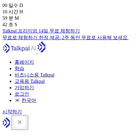
00
일수
D
16
시간
H
59
분
M
41
초
S
Talkpal 프리미엄 14일 무료 체험하기
무료로 체험하기
한정 제공:
2주 동안 무료로 사용해 보세요
홈페이지
학습
비즈니스용 Talkpal
교육용 Talkpal
가입하기
로그인
한국어
시작하기