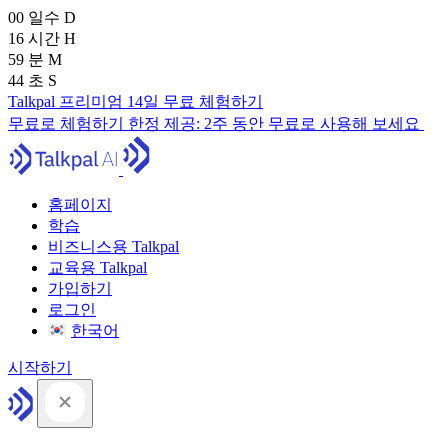
00
일수
D
16
시간
H
59
분
M
43
초
S
Talkpal 프리미엄 14일 무료 체험하기
무료로 체험하기
한정 제공:
2주 동안 무료로 사용해 보세요
홈페이지
학습
비즈니스용 Talkpal
교육용 Talkpal
가입하기
로그인
한국어
시작하기