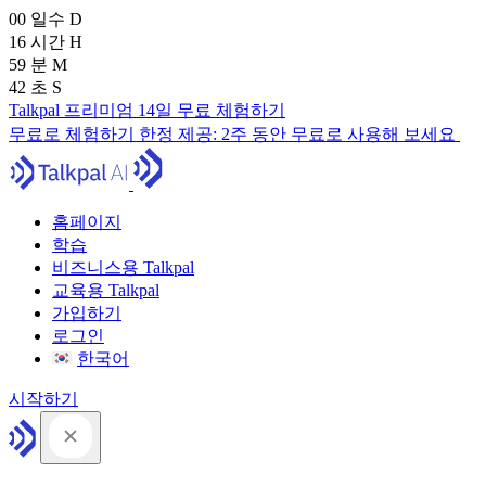
00
일수
D
16
시간
H
59
분
M
41
초
S
Talkpal 프리미엄 14일 무료 체험하기
무료로 체험하기
한정 제공:
2주 동안 무료로 사용해 보세요
홈페이지
학습
비즈니스용 Talkpal
교육용 Talkpal
가입하기
로그인
한국어
시작하기