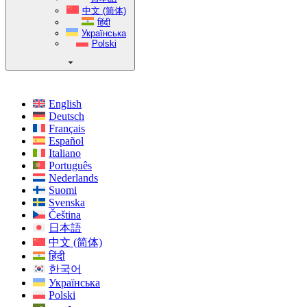
中文 (简体)
हिंदी
Українська
Polski
English
Deutsch
Français
Español
Italiano
Português
Nederlands
Suomi
Svenska
Čeština
日本語
中文 (简体)
हिंदी
한국어
Українська
Polski