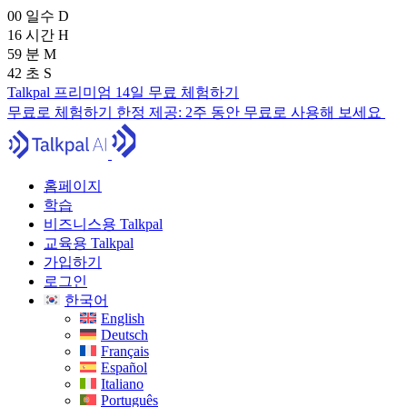
00
일수
D
16
시간
H
59
분
M
41
초
S
Talkpal 프리미엄 14일 무료 체험하기
무료로 체험하기
한정 제공:
2주 동안 무료로 사용해 보세요
홈페이지
학습
비즈니스용 Talkpal
교육용 Talkpal
가입하기
로그인
한국어
English
Deutsch
Français
Español
Italiano
Português