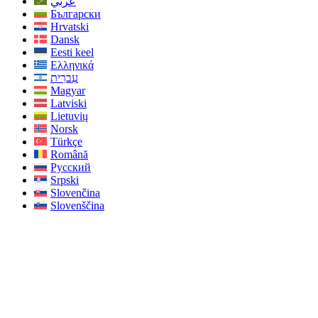
عربي
Български
Hrvatski
Dansk
Eesti keel
Ελληνικά
עִברִית
Magyar
Latviski
Lietuvių
Norsk
Türkçe
Română
Русский
Srpski
Slovenčina
Slovenščina