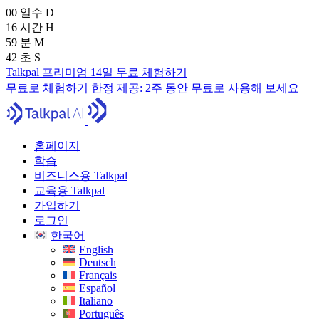
00
일수
D
16
시간
H
59
분
M
40
초
S
Talkpal 프리미엄 14일 무료 체험하기
무료로 체험하기
한정 제공:
2주 동안 무료로 사용해 보세요
홈페이지
학습
비즈니스용 Talkpal
교육용 Talkpal
가입하기
로그인
한국어
English
Deutsch
Français
Español
Italiano
Português