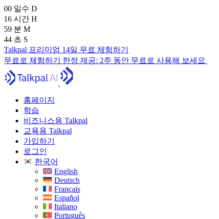
00
일수
D
16
시간
H
59
분
M
42
초
S
Talkpal 프리미엄 14일 무료 체험하기
무료로 체험하기
한정 제공:
2주 동안 무료로 사용해 보세요
홈페이지
학습
비즈니스용 Talkpal
교육용 Talkpal
가입하기
로그인
한국어
English
Deutsch
Français
Español
Italiano
Português