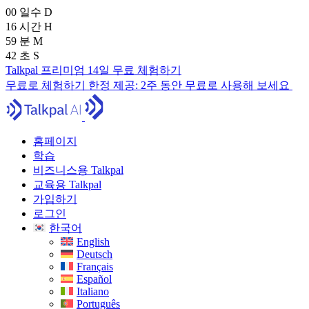
00
일수
D
16
시간
H
59
분
M
41
초
S
Talkpal 프리미엄 14일 무료 체험하기
무료로 체험하기
한정 제공:
2주 동안 무료로 사용해 보세요
홈페이지
학습
비즈니스용 Talkpal
교육용 Talkpal
가입하기
로그인
한국어
English
Deutsch
Français
Español
Italiano
Português