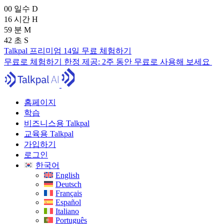
00
일수
D
16
시간
H
59
분
M
39
초
S
Talkpal 프리미엄 14일 무료 체험하기
무료로 체험하기
한정 제공:
2주 동안 무료로 사용해 보세요
홈페이지
학습
비즈니스용 Talkpal
교육용 Talkpal
가입하기
로그인
한국어
English
Deutsch
Français
Español
Italiano
Português