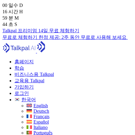
00
일수
D
16
시간
H
59
분
M
42
초
S
Talkpal 프리미엄 14일 무료 체험하기
무료로 체험하기
한정 제공:
2주 동안 무료로 사용해 보세요
홈페이지
학습
비즈니스용 Talkpal
교육용 Talkpal
가입하기
로그인
한국어
English
Deutsch
Français
Español
Italiano
Português