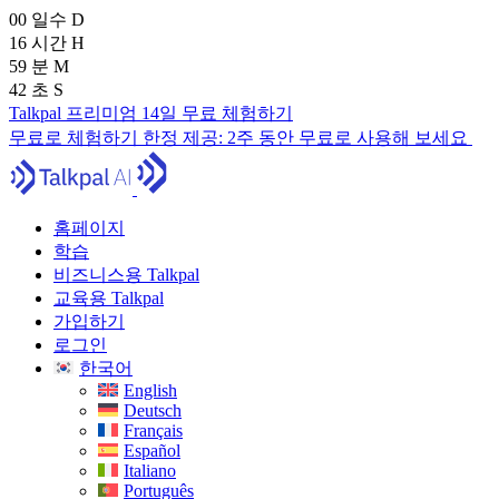
00
일수
D
16
시간
H
59
분
M
40
초
S
Talkpal 프리미엄 14일 무료 체험하기
무료로 체험하기
한정 제공:
2주 동안 무료로 사용해 보세요
홈페이지
학습
비즈니스용 Talkpal
교육용 Talkpal
가입하기
로그인
한국어
English
Deutsch
Français
Español
Italiano
Português