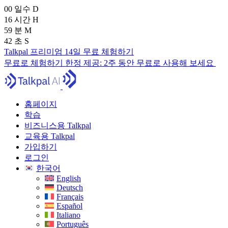
00
일수
D
16
시간
H
59
분
M
41
초
S
Talkpal 프리미엄 14일 무료 체험하기
무료로 체험하기
한정 제공:
2주 동안 무료로 사용해 보세요
홈페이지
학습
비즈니스용 Talkpal
교육용 Talkpal
가입하기
로그인
한국어
English
Deutsch
Français
Español
Italiano
Português