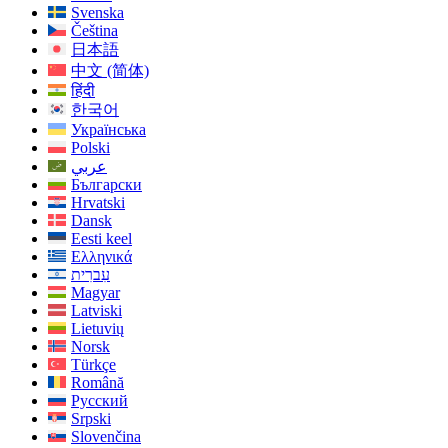
Svenska
Čeština
日本語
中文 (简体)
हिंदी
한국어
Українська
Polski
عربي
Български
Hrvatski
Dansk
Eesti keel
Ελληνικά
עִברִית
Magyar
Latviski
Lietuvių
Norsk
Türkçe
Română
Русский
Srpski
Slovenčina