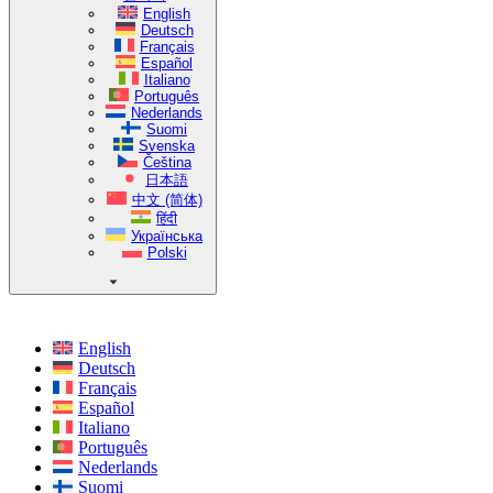
English
Deutsch
Français
Español
Italiano
Português
Nederlands
Suomi
Svenska
Čeština
日本語
中文 (简体)
हिंदी
Українська
Polski
English
Deutsch
Français
Español
Italiano
Português
Nederlands
Suomi