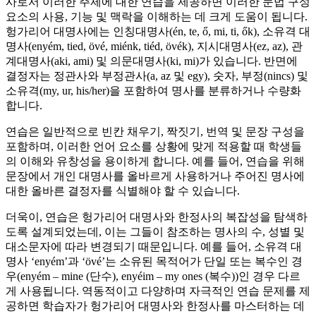
사로서 이러한 주제에 대한 연습을 제공하면 이러한 문법 구성
요소의 사용, 기능 및 맥락을 이해하는 데 크게 도움이 됩니다.
헝가리어 대명사에는 인칭대명사(én, te, ő, mi, ti, ők), 소유격 대
명사(enyém, tied, övé, miénk, tiéd, övék), 지시대명사(ez, az), 관
계대명사(aki, ami) 및 의문대명사(ki, mi)가 있습니다. 반면에
결정자는 정관사와 부정관사(a, az 및 egy), 숫자, 부정(nincs) 및
소유격(my, ur, his/her)을 포함하여 명사를 분류하거나 수량화
합니다.
연습은 일반적으로 빈칸 채우기, 짝짓기, 번역 및 문장 구성을
포함하며, 이러한 언어 요소를 상황에 맞게 적용할 때 학생들
의 이해와 유창성을 용이하게 합니다. 예를 들어, 연습을 위해
문장에서 개인 대명사를 올바르게 사용하거나 주어진 명사에
대한 올바른 결정자를 식별해야 할 수 있습니다.
더욱이, 연습은 헝가리어 대명사와 한정사의 복잡성을 탐색하
도록 설계되었는데, 이는 그들이 참조하는 명사의 수, 성별 및
대소문자에 따라 변경되기 때문입니다. 예를 들어, 소유격 대
명사 ‘enyém’과 ‘övé’는 소유된 목적어가 단일 또는 복수인 경
우(enyém – mine (단수), enyéim – my ones (복수))인 경우 다르
게 사용됩니다. 역동적이고 다양하며 자극적인 연습 문제를 제
공하면 학습자가 헝가리어 대명사와 한정사를 마스터하는 데