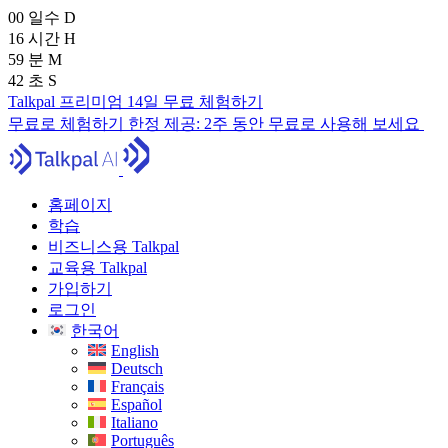
00
일수
D
16
시간
H
59
분
M
40
초
S
Talkpal 프리미엄 14일 무료 체험하기
무료로 체험하기
한정 제공:
2주 동안 무료로 사용해 보세요
홈페이지
학습
비즈니스용 Talkpal
교육용 Talkpal
가입하기
로그인
한국어
English
Deutsch
Français
Español
Italiano
Português