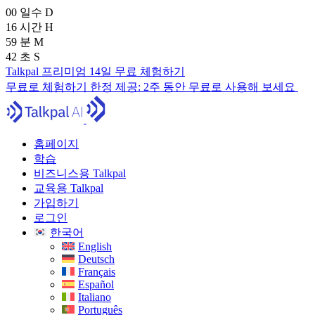
00
일수
D
16
시간
H
59
분
M
41
초
S
Talkpal 프리미엄 14일 무료 체험하기
무료로 체험하기
한정 제공:
2주 동안 무료로 사용해 보세요
홈페이지
학습
비즈니스용 Talkpal
교육용 Talkpal
가입하기
로그인
한국어
English
Deutsch
Français
Español
Italiano
Português