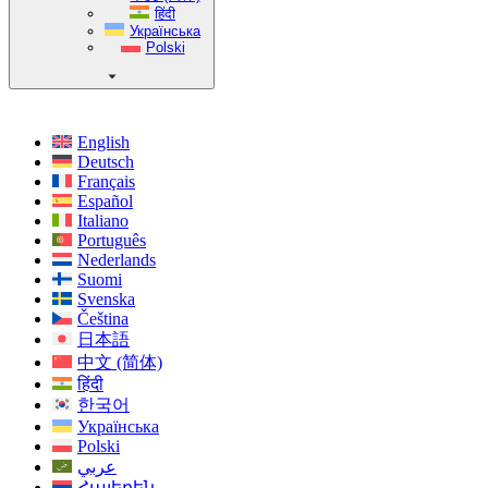
हिंदी
Українська
Polski
English
Deutsch
Français
Español
Italiano
Português
Nederlands
Suomi
Svenska
Čeština
日本語
中文 (简体)
हिंदी
한국어
Українська
Polski
عربي
Հայերեն