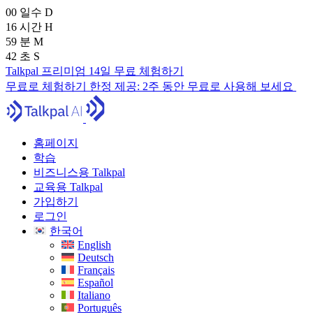
00
일수
D
16
시간
H
59
분
M
41
초
S
Talkpal 프리미엄 14일 무료 체험하기
무료로 체험하기
한정 제공:
2주 동안 무료로 사용해 보세요
홈페이지
학습
비즈니스용 Talkpal
교육용 Talkpal
가입하기
로그인
한국어
English
Deutsch
Français
Español
Italiano
Português