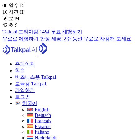
00
일수
D
16
시간
H
59
분
M
41
초
S
Talkpal 프리미엄 14일 무료 체험하기
무료로 체험하기
한정 제공:
2주 동안 무료로 사용해 보세요
홈페이지
학습
비즈니스용 Talkpal
교육용 Talkpal
가입하기
로그인
한국어
English
Deutsch
Français
Español
Italiano
Nederlands