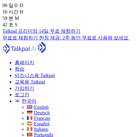
00
일수
D
16
시간
H
59
분
M
41
초
S
Talkpal 프리미엄 14일 무료 체험하기
무료로 체험하기
한정 제공:
2주 동안 무료로 사용해 보세요
홈페이지
학습
비즈니스용 Talkpal
교육용 Talkpal
가입하기
로그인
한국어
English
Deutsch
Français
Español
Italiano
Português