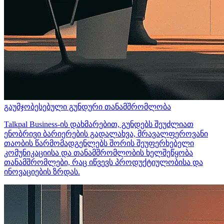
გაუმჯობესებული გუნდური თანამშრომლობა
Talkpal Business-ის დახმარებით, გუნდებს შეუძლიათ
ენობრივი ბარიერების გადალახვა, მრავალფეროვანი
თაობის წარმომადგენლებს შორის შეუფერხებელი
კომუნიკაციისა და თანამშრომლობის ხელშეწყობა
თანამშრომლები, რაც იწვევს პროდუქტიულობისა და
ინოვაციების ზრდას.