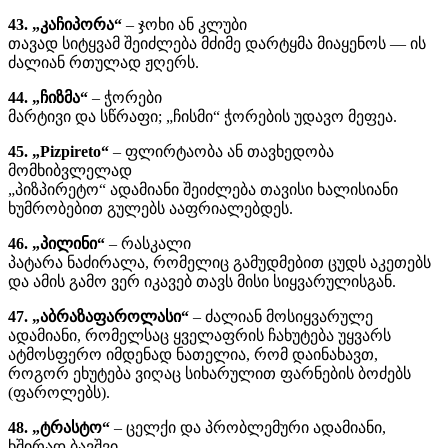
43. „კაჩიპორა“
– ჯოხი ან კლუბი
თავად სიტყვამ შეიძლება მძიმე დარტყმა მიაყენოს — ის
ძალიან რთულად ჟღერს.
44. „ჩიზმა“
– ჭორები
მარტივი და სწრაფი; „ჩისმი“ ჭორების უდავო მეფეა.
45. „Pizpireto“
– ფლირტაობა ან თავხედობა
მომხიბვლელად
„პიზპირეტო“ ადამიანი შეიძლება თავისი ხალისიანი
ხუმრობებით გულებს ააფრიალებდეს.
46. ​​„პილინი“
– რასკალი
პატარა ნაძირალა, რომელიც გამუდმებით ცუდს აკეთებს
და ამის გამო ვერ იკავებ თავს მისი სიყვარულისგან.
47. „აბრაზაფაროლასი“
– ძალიან მოსიყვარულე
ადამიანი, რომელსაც ყველაფრის ჩახუტება უყვარს
ატმოსფერო იმდენად ნათელია, რომ დაინახავთ,
როგორ ეხუტება ვიღაც სიხარულით ფარნების ბოძებს
(ფაროლებს).
48. „ტრასტო“
– ცელქი და პრობლემური ადამიანი,
ხშირად ბავშვი.