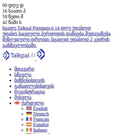
00
დღე
დ
16
საათი
ჰ
59
წუთი
მ
40
წამი
ს
სცადე Talkpal Premium-ი 14 დღე უფასოდ
უფასო საცდელი პერიოდის დაწყება
შეთავაზება
შეზღუდული დროით:
სცადეთ უფასოდ 2 კვირის
განმავლობაში
მთავარი
სწავლა
ბიზნესისთვის
განათლებისთვის
რეგისტრაცია
შესვლა
ქართული
English
Deutsch
Français
Español
Italiano