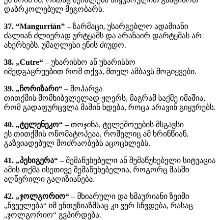
დაბრკოლებულ მეგობარს.
37. “Mangurrián”
– ზარმაცი, უსარგებლო ადამიანი
ძალიან ძლიერად ურტყამს და არანაირ დარტყმას არ
ახერხებს. უმაღლესი ენის ძიუდო.
38. „Cutre“
– უხარისხო ან უხარისხო
იმედგაცრუებით რომ თქვა, მთელ ამბავს მოგიყვები.
39. „ჩორიზარი“
– მოპარვა
თითქმის მომხიბვლელად ჟღერს, მაგრამ საქმე იმაშია,
რომ გადაფურცვლა მაშინ ხდება, როცა არავინ გიყურებს.
40. „ტელენეკო“
– თოჯინა, ტელეშოუების მსგავსი
ეს თითქმის ონომატოპეაა, რომელიც ამ ხრინწიან,
გაზვიადებულ მოძრაობებს აცოცხლებს.
41. „პეხიგერა“
– შემაწუხებელი ან შემაწუხებელი სიტუაცია
ამის თქმა ისეთივე შემაწუხებელია, როგორც მასში
აღწერილი გაღიზიანება.
42. „ჯოლგორიო“
– მხიარული და ხმაურიანი ზეიმი
„წვეულება“ იმ ენთუზიაზმსაც კი ვერ სწვდება, რასაც
„ჯოლგორიო“ გვპირდება.