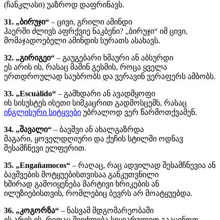
(ჩანკლასი) უაზროდ დაფრინავს.
31. „ბირუჯი“
– ცივი, გრილი ამინდი
ჰაერში ძლივს აფრქვიე ნაკბენი? „ბირუჯი“ იმ ცივი,
მომაჯადოებელი ამინდის სურათს ასახავს.
32. „გირიგეი“
– გაუგებარი ხმაური ან აბსურდი
ეს არის ის, რასაც მაშინ გესმის, როცა ყველა
ერთდროულად საუბრობს და ვერავინ ვერაფერს ამბობს.
33. „Escuálido“
– გამხდარი ან ავადმყოფი
ის სისუსტეს ისეთი სიმკაცრით გადმოსცემს, რასაც
ინგლისური სიტყვები
უბრალოდ ვერ წარმოთქვამენ.
34. „შავალი“
– ბავშვი ან ახალგაზრდა
მაგარი, ყოველდღიური და ქუჩის სტილში ოდნავ
შესამჩნევი ელფერით.
35. „Engañamocos“
– რაღაც, რაც ადვილად შესამჩნევია ან
ბავშვების მოტყუებისთვისაა განკუთვნილი
ხშირად გამოიყენება მარტივი ხრიკების ან
ილუზიებისთვის, რომლებიც ბევრს არ მოატყუებდა.
36. „კოგორზა“
– ნასვამ მდგომარეობაში
ეს არის ის, რითაც შეიძლება სიყვარულით გააცინოთ