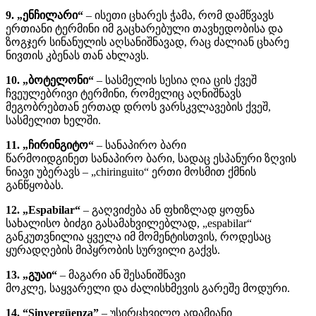
9. „ენჩილარი“
– ისეთი ცხარეს ჭამა, რომ დამწვავს
ერთიანი ტერმინი იმ გაცხარებული თავხედობისა და
ზოგჯერ სინანულის აღსანიშნავად, რაც ძალიან ცხარე
ნივთის კბენას თან ახლავს.
10. „ბოტელონი“
– სასმელის სესია ღია ცის ქვეშ
ჩვეულებრივი ტერმინი, რომელიც აღნიშნავს
მეგობრებთან ერთად დროს ვარსკვლავების ქვეშ,
სასმელით ხელში.
11. „ჩირინგიტო“
– სანაპირო ბარი
წარმოიდგინეთ სანაპირო ბარი, სადაც ესპანური ზღვის
ნიავი უბერავს – „chiringuito“ ერთი მოსმით ქმნის
განწყობას.
12. „Espabilar“
– გაღვიძება ან ფხიზლად ყოფნა
სახალისო ბიძგი გასამახვილებლად, „espabilar“
განკუთვნილია ყველა იმ მომენტისთვის, როდესაც
ყურადღების მიპყრობის სურვილი გაქვს.
13. „გუაი“
– მაგარი ან შესანიშნავი
მოკლე, საყვარელი და ძალისხმევის გარეშე მოდური.
14. “Sinvergüenza”
– უსირცხვილო ადამიანი