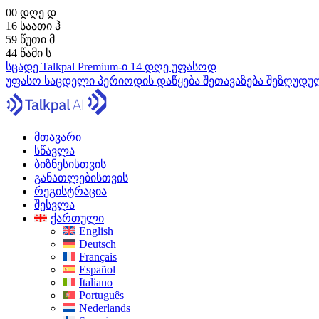
00
დღე
დ
16
საათი
ჰ
59
წუთი
მ
43
წამი
ს
სცადე Talkpal Premium-ი 14 დღე უფასოდ
უფასო საცდელი პერიოდის დაწყება
შეთავაზება შეზღუდ
მთავარი
სწავლა
ბიზნესისთვის
განათლებისთვის
რეგისტრაცია
შესვლა
ქართული
English
Deutsch
Français
Español
Italiano
Português
Nederlands