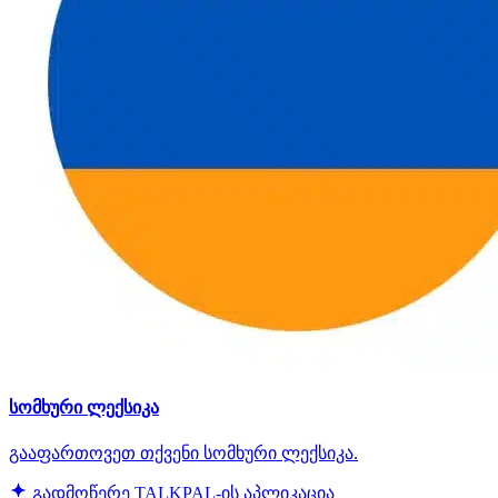
სომხური ლექსიკა
გააფართოვეთ თქვენი სომხური ლექსიკა.
გადმოწერე TALKPAL-ის აპლიკაცია