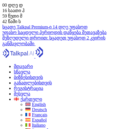
00
დღე
დ
16
საათი
ჰ
59
წუთი
მ
41
წამი
ს
სცადე Talkpal Premium-ი 14 დღე უფასოდ
უფასო საცდელი პერიოდის დაწყება
შეთავაზება
შეზღუდული დროით:
სცადეთ უფასოდ 2 კვირის
განმავლობაში
მთავარი
სწავლა
ბიზნესისთვის
განათლებისთვის
რეგისტრაცია
შესვლა
ქართული
English
Deutsch
Français
Español
Italiano