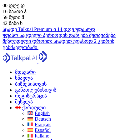
00
დღე
დ
16
საათი
ჰ
59
წუთი
მ
41
წამი
ს
სცადე Talkpal Premium-ი 14 დღე უფასოდ
უფასო საცდელი პერიოდის დაწყება
შეთავაზება
შეზღუდული დროით:
სცადეთ უფასოდ 2 კვირის
განმავლობაში
მთავარი
სწავლა
ბიზნესისთვის
განათლებისთვის
რეგისტრაცია
შესვლა
ქართული
English
Deutsch
Français
Español
Italiano