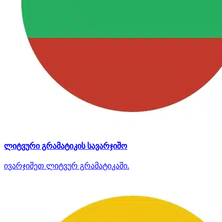
ლიტვური გრამატიკის სავარჯიშო
ივარჯიშეთ ლიტვურ გრამატიკაში.