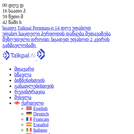
00
დღე
დ
16
საათი
ჰ
59
წუთი
მ
41
წამი
ს
სცადე Talkpal Premium-ი 14 დღე უფასოდ
უფასო საცდელი პერიოდის დაწყება
შეთავაზება
შეზღუდული დროით:
სცადეთ უფასოდ 2 კვირის
განმავლობაში
მთავარი
სწავლა
ბიზნესისთვის
განათლებისთვის
რეგისტრაცია
შესვლა
ქართული
English
Deutsch
Français
Español
Italiano