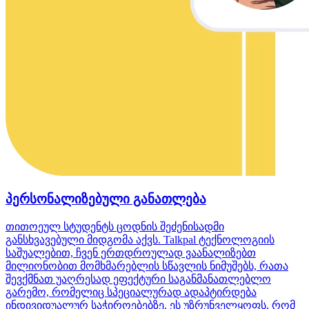
პერსონალიზებული განათლება
თითოეულ სტუდენტს ცოდნის შეძენისადმი
განსხვავებული მიდგომა აქვს. Talkpal ტექნოლოგიის
საშუალებით, ჩვენ ერთდროულად ვაანალიზებთ
მილიონობით მომხმარებლის სწავლის ნიმუშებს, რათა
შევქმნათ უაღრესად ეფექტური საგანმანათლებლო
გარემო, რომელიც სპეციალურად ადაპტირდება
ინდივიდუალურ საჭიროებებზე. ეს უზრუნველყოფს, რომ