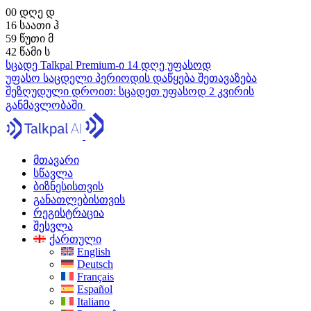
00
დღე
დ
16
საათი
ჰ
59
წუთი
მ
41
წამი
ს
სცადე Talkpal Premium-ი 14 დღე უფასოდ
უფასო საცდელი პერიოდის დაწყება
შეთავაზება
შეზღუდული დროით:
სცადეთ უფასოდ 2 კვირის
განმავლობაში
მთავარი
სწავლა
ბიზნესისთვის
განათლებისთვის
რეგისტრაცია
შესვლა
ქართული
English
Deutsch
Français
Español
Italiano