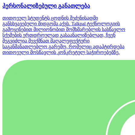
პერსონალიზებული განათლება
თითოეულ სტუდენტს ცოდნის შეძენისადმი
განსხვავებული მიდგომა აქვს. Talkpal ტექნოლოგიის
გამოყენებით მილიონობით მომხმარებლის სასწავლო
სქემების ერთდროულად გასაანალიზებლად, ჩვენ
შეგვიძლია შევქმნათ მაღალეფექტური
საგანმანათლებლო გარემო, რომელიც ადაპტირდება
თითოეული მოსწავლის კონკრეტულ საჭიროებებზე.