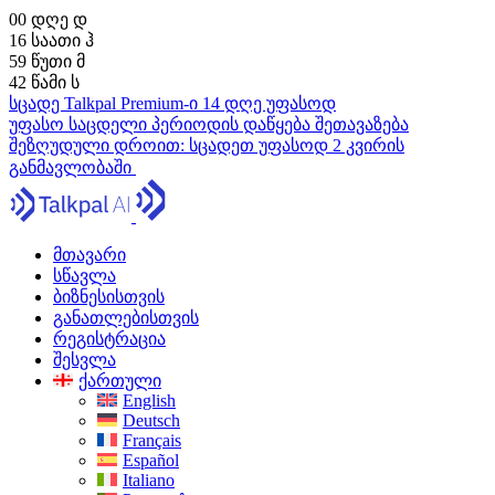
00
დღე
დ
16
საათი
ჰ
59
წუთი
მ
41
წამი
ს
სცადე Talkpal Premium-ი 14 დღე უფასოდ
უფასო საცდელი პერიოდის დაწყება
შეთავაზება
შეზღუდული დროით:
სცადეთ უფასოდ 2 კვირის
განმავლობაში
მთავარი
სწავლა
ბიზნესისთვის
განათლებისთვის
რეგისტრაცია
შესვლა
ქართული
English
Deutsch
Français
Español
Italiano