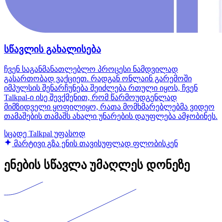
სწავლის გახალისება
ჩვენ საგანმანათლებლო პროცესი ნამდვილად
გასართობად ვაქციეთ. რადგან ონლაინ გარემოში
იმპულსის შენარჩუნება შეიძლება რთული იყოს, ჩვენ
Talkpal-ი ისე შევქმენით, რომ წარმოუდგენლად
მიმზიდველი ყოფილიყო, რათა მომხმარებლებმა ვიდეო
თამაშების თამაშს ახალი უნარების დაუფლება ამჯობინეს.
სცადე Talkpal უფასოდ
მარტივი გზა ენის თავისუფლად ფლობისკენ
ენების სწავლა უმაღლეს დონეზე