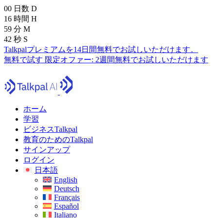
00
日数
D
16
時間
H
59
分
M
40
秒
S
Talkpalプレミアムを14日間無料でお試しいただけます。
無料で試す
限定オファー:
2週間無料でお試しいただけます
ホーム
学習
ビジネスTalkpal
教育のためのTalkpal
サインアップ
ログイン
日本語
English
Deutsch
Français
Español
Italiano