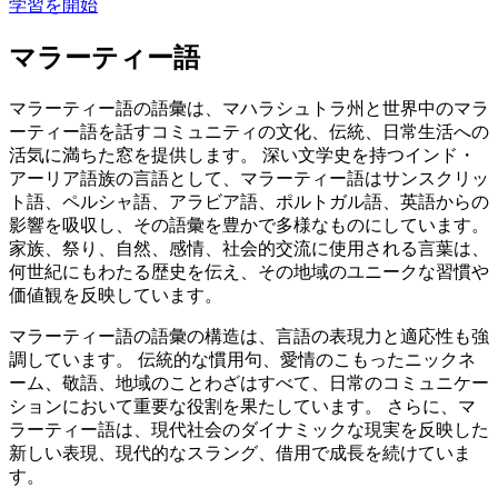
学習を開始
マラーティー語
マラーティー語の語彙は、マハラシュトラ州と世界中のマラ
ーティー語を話すコミュニティの文化、伝統、日常生活への
活気に満ちた窓を提供します。 深い文学史を持つインド・
アーリア語族の言語として、マラーティー語はサンスクリッ
ト語、ペルシャ語、アラビア語、ポルトガル語、英語からの
影響を吸収し、その語彙を豊かで多様なものにしています。
家族、祭り、自然、感情、社会的交流に使用される言葉は、
何世紀にもわたる歴史を伝え、その地域のユニークな習慣や
価値観を反映しています。
マラーティー語の語彙の構造は、言語の表現力と適応性も強
調しています。 伝統的な慣用句、愛情のこもったニックネ
ーム、敬語、地域のことわざはすべて、日常のコミュニケー
ションにおいて重要な役割を果たしています。 さらに、マ
ラーティー語は、現代社会のダイナミックな現実を反映した
新しい表現、現代的なスラング、借用で成長を続けていま
す。