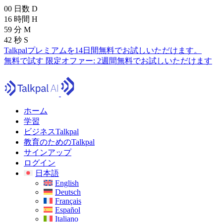
00
日数
D
16
時間
H
59
分
M
40
秒
S
Talkpalプレミアムを14日間無料でお試しいただけます。
無料で試す
限定オファー:
2週間無料でお試しいただけます
ホーム
学習
ビジネスTalkpal
教育のためのTalkpal
サインアップ
ログイン
日本語
English
Deutsch
Français
Español
Italiano