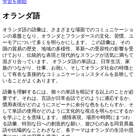
学習を開始
オランダ語
オランダ語の語彙は、さまざまな場面でのコミュニケーショ
ンの基盤となり、オランダとフランダースの文化、習慣、ユ
ーモアについて多くを明らかにします。 この語彙は、その
国の貿易の歴史、地域の多様性、革新への受容性の影響を受
けており、伝統的な表現と現代的なスラングが活気に満ちて
混ざり合っています。 オランダ語の単語は、日常生活、家
族のつながり、仕事、お祝い、そしてオランダ社会の特徴と
して有名な直接的なコミュニケーションスタイルを反映して
いることがよくあります。
語彙を理解するには、個々の単語を暗記する以上のことが必
要です。それは、言語が日常会話でどのように適応するか、
慣用表現がどのようにスピーチに余分な色をもたらすか、そ
して単語の使用がどのように文化的な視点を明らかにするか
を学ぶことを意味します。 感情表現、場所や時間にまつわ
る語彙、特別な日への創造的な願い、遊び心のある同音異義
語や比喩的なことわざなど、各テーマはオランダの生活や思