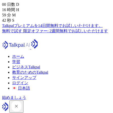
00
日数
D
16
時間
H
59
分
M
41
秒
S
Talkpalプレミアムを14日間無料でお試しいただけます。
無料で試す
限定オファー:
2週間無料でお試しいただけます
ホーム
学習
ビジネスTalkpal
教育のためのTalkpal
サインアップ
ログイン
日本語
始めましょう