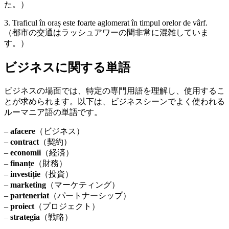
た。）
3. Traficul în oraș este foarte aglomerat în timpul orelor de vârf.
（都市の交通はラッシュアワーの間非常に混雑していま
す。）
ビジネスに関する単語
ビジネスの場面では、特定の専門用語を理解し、使用するこ
とが求められます。以下は、ビジネスシーンでよく使われる
ルーマニア語の単語です。
–
afacere
（ビジネス）
–
contract
（契約）
–
economii
（経済）
–
finanțe
（財務）
–
investiție
（投資）
–
marketing
（マーケティング）
–
parteneriat
（パートナーシップ）
–
proiect
（プロジェクト）
–
strategia
（戦略）