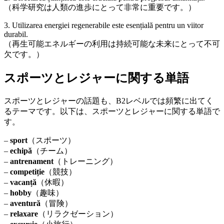
（科学研究は人類の進歩にとって非常に重要です。）
3. Utilizarea energiei regenerabile este esențială pentru un viitor
durabil.
（再生可能エネルギーの利用は持続可能な未来にとって不可
欠です。）
スポーツとレジャーに関する単語
スポーツとレジャーの話題も、B2レベルでは頻繁に出てく
るテーマです。以下は、スポーツとレジャーに関する単語で
す。
–
sport
（スポーツ）
–
echipă
（チーム）
–
antrenament
（トレーニング）
–
competiție
（競技）
–
vacanță
（休暇）
–
hobby
（趣味）
–
aventură
（冒険）
–
relaxare
（リラクゼーション）