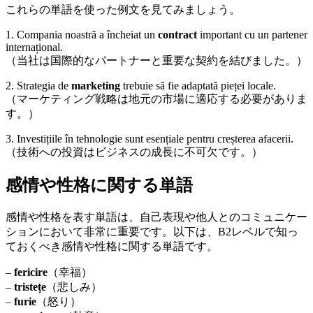
これらの単語を使った例文を見てみましょう。
1. Compania noastră a încheiat un
contract
important cu un partener
internațional.
（当社は国際的なパートナーと重要な契約を結びました。）
2. Strategia de
marketing
trebuie să fie adaptată pieței locale.
（マーケティング戦略は地元の市場に適応する必要がありま
す。）
3. Investițiile în tehnologie sunt esențiale pentru creșterea afacerii.
（技術への投資はビジネスの成長に不可欠です。）
感情や性格に関する単語
感情や性格を表す単語は、自己表現や他人とのコミュニケー
ションにおいて非常に重要です。以下は、B2レベルで知っ
ておくべき感情や性格に関する単語です。
–
fericire
（幸福）
–
tristețe
（悲しみ）
–
furie
（怒り）