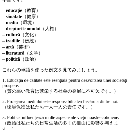
–
educație
（教育）
–
sănătate
（健康）
–
mediu
（環境）
–
drepturile omului
（人権）
–
cultură
（文化）
–
tradiție
（伝統）
–
artă
（芸術）
–
literatură
（文学）
–
politică
（政治）
これらの単語を使った例文を見てみましょう。
1. Educația de calitate este esențială pentru dezvoltarea unei societăți
prospere.
（質の高い教育は繁栄する社会の発展に不可欠です。）
2. Protejarea mediului este responsabilitatea fiecăruia dintre noi.
（環境保護は私たち一人一人の責任です。）
3. Politica influențează multe aspecte ale vieții noastre cotidiene.
（政治は私たちの日常生活の多くの側面に影響を与えま
す。）