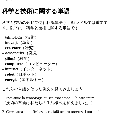
科学と技術に関する単語
科学と技術の分野で使われる単語も、B2レベルでは重要で
す。以下は、科学と技術に関する単語です。
–
tehnologie
（技術）
–
inovație
（革新）
–
cercetare
（研究）
–
descoperire
（発見）
–
știință
（科学）
–
computere
（コンピューター）
–
internet
（インターネット）
–
robot
（ロボット）
–
energie
（エネルギー）
これらの単語を使った例文を見てみましょう。
1. Inovațiile în tehnologie au schimbat modul în care trăim.
（技術の革新は私たちの生活様式を変えました。）
2. Cercetarea științifică este crucială pentru progresul umanității.