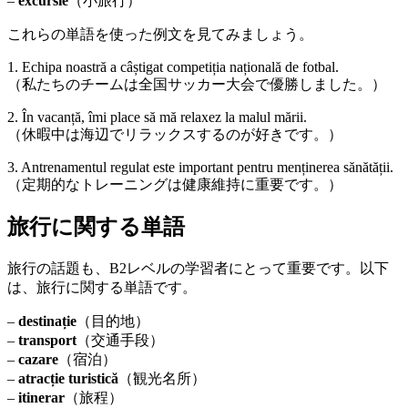
–
excursie
（小旅行）
これらの単語を使った例文を見てみましょう。
1. Echipa noastră a câștigat competiția națională de fotbal.
（私たちのチームは全国サッカー大会で優勝しました。）
2. În vacanță, îmi place să mă relaxez la malul mării.
（休暇中は海辺でリラックスするのが好きです。）
3. Antrenamentul regulat este important pentru menținerea sănătății.
（定期的なトレーニングは健康維持に重要です。）
旅行に関する単語
旅行の話題も、B2レベルの学習者にとって重要です。以下
は、旅行に関する単語です。
–
destinație
（目的地）
–
transport
（交通手段）
–
cazare
（宿泊）
–
atracție turistică
（観光名所）
–
itinerar
（旅程）