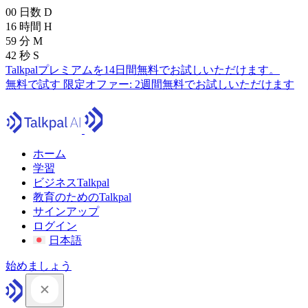
00
日数
D
16
時間
H
59
分
M
41
秒
S
Talkpalプレミアムを14日間無料でお試しいただけます。
無料で試す
限定オファー:
2週間無料でお試しいただけます
ホーム
学習
ビジネスTalkpal
教育のためのTalkpal
サインアップ
ログイン
日本語
始めましょう