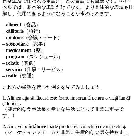
日常生活で使われる単語は、どの言語でも重要です。B2レ
ベルでは、基本的な単語だけでなく、より具体的な表現も理
解し、使用できるようになることが求められます。
–
aliment
（食品）
–
călătorie
（旅行）
–
întâlnire
（会議・デート）
–
gospodărie
（家事）
–
medicament
（薬）
–
program
（スケジュール）
–
relație
（関係）
–
serviciu
（仕事・サービス）
–
trafic
（交通）
これらの単語を使った例文を見てみましょう。
1. Alimentația sănătoasă este foarte importantă pentru o viață lungă
și fericită.
（健康的な食事は長く幸せな生活にとって非常に重要で
す。）
2. Am avut o
întâlnire
foarte productivă cu echipa de marketing.
（マーケティングチームと非常に生産的な会議を持ちまし