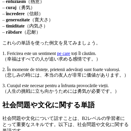
–
entuziasm
（熱意）
–
curaj
（勇気）
–
încredere
（信頼）
–
generozitate
（寛大さ）
–
timiditate
（内気さ）
–
răbdare
（忍耐）
これらの単語を使った例文を見てみましょう。
1. Fericirea este un sentiment
pe care
toți îl căutăm.
（幸福はすべての人が追い求める感情です。）
2. În momente de tristețe, prietenii adevărați sunt foarte valoroși.
（悲しみの時には、本当の友人が非常に価値があります。）
3. Curajul este necesar pentru a înfrunta provocările vieții.
（人生の挑戦に立ち向かうためには勇気が必要です。）
社会問題や文化に関する単語
社会問題や文化について話すことは、B2レベルの学習者に
とって重要なスキルです。以下は、社会問題や文化に関する
単語です。