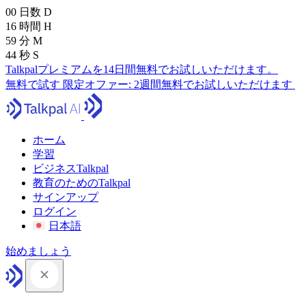
00
日数
D
16
時間
H
59
分
M
43
秒
S
Talkpalプレミアムを14日間無料でお試しいただけます。
無料で試す
限定オファー:
2週間無料でお試しいただけます
ホーム
学習
ビジネスTalkpal
教育のためのTalkpal
サインアップ
ログイン
日本語
始めましょう