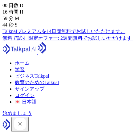
00
日数
D
16
時間
H
59
分
M
43
秒
S
Talkpalプレミアムを14日間無料でお試しいただけます。
無料で試す
限定オファー:
2週間無料でお試しいただけます
ホーム
学習
ビジネスTalkpal
教育のためのTalkpal
サインアップ
ログイン
日本語
始めましょう