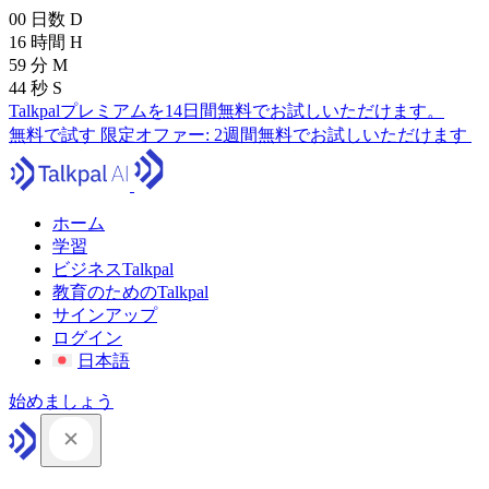
00
日数
D
16
時間
H
59
分
M
43
秒
S
Talkpalプレミアムを14日間無料でお試しいただけます。
無料で試す
限定オファー:
2週間無料でお試しいただけます
ホーム
学習
ビジネスTalkpal
教育のためのTalkpal
サインアップ
ログイン
日本語
始めましょう