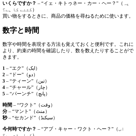
いくらですか？
– “イェ・キトゥネー・カー・ヘー？”（یہ
کتنے کا ہے؟）
買い物をするときに、商品の価格を尋ねるために使います。
数字と時間
数字や時間を表現する方法も覚えておくと便利です。これに
より、約束の時間を確認したり、数を数えたりすることがで
きます。
1
– “エク”（ایک）
2
– “ドー”（دو）
3
– “ティーン”（تین）
4
– “チャール”（چار）
5
– “パーンチ”（پانچ）
時間
– “ワクト”（وقت）
分
– “マント”（منٹ）
秒
– “セカンド”（سیکنڈ）
今何時ですか？
– “アブ・キャー・ワクト・ヘー？”（اب
کیا وقت ہے؟）