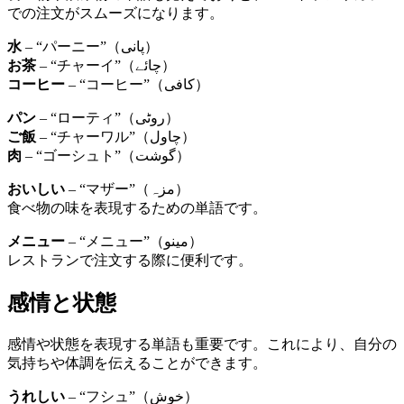
での注文がスムーズになります。
水
– “パーニー”（پانی）
お茶
– “チャーイ”（چائے）
コーヒー
– “コーヒー”（کافی）
パン
– “ローティ”（روٹی）
ご飯
– “チャーワル”（چاول）
肉
– “ゴーシュト”（گوشت）
おいしい
– “マザー”（مزہ）
食べ物の味を表現するための単語です。
メニュー
– “メニュー”（مینو）
レストランで注文する際に便利です。
感情と状態
感情や状態を表現する単語も重要です。これにより、自分の
気持ちや体調を伝えることができます。
うれしい
– “フシュ”（خوش）