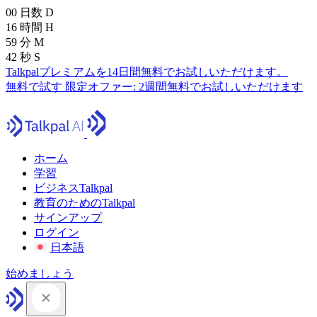
00
日数
D
16
時間
H
59
分
M
41
秒
S
Talkpalプレミアムを14日間無料でお試しいただけます。
無料で試す
限定オファー:
2週間無料でお試しいただけます
ホーム
学習
ビジネスTalkpal
教育のためのTalkpal
サインアップ
ログイン
日本語
始めましょう