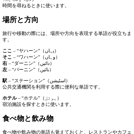
時間を尋ねるときに使います。
場所と方向
旅行や移動の際には、場所や方向を表現する単語が役立ちま
す。
ここ
– “ヤハーン”（یہاں）
そこ
– “ワハーン”（وہاں）
右
– “ダーニン”（دائیں）
左
– “バーニン”（بائیں）
駅
– “ステーション”（اسٹیشن）
公共交通機関を利用する際に便利な単語です。
ホテル
– “ホテル”（ہوٹل）
宿泊施設を探すときに使います。
食べ物と飲み物
食べ物や飲み物の単語も覚えておくと、レストランやカフェ