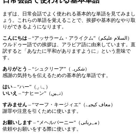
まずは、日常会話でよく使われる基本的な単語を見てみまし
ょう。これらの単語を覚えることで、挨拶や基本的なやり取
りができるようになります。
こんにちは
– “アッサラーム・アライクム”（السلام عليكم）
ウルドゥー語での挨拶は、アラビア語に由来しています。直
訳すると「あなたに平和がありますように」という意味で
す。
ありがとう
– “シュクリーア”（شکریہ）
感謝の気持ちを伝えるための基本的な単語です。
はい
– “ハー”（ہاں）
いいえ
– “ナヒーン”（نہیں）
すみません
– “マーフ・キージィエ”（معاف کیجیے）
謝罪や注意を引くために使います。
お願いします
– “メヘルバーニー”（مہربانی）
依頼やお願いをする際に使います。