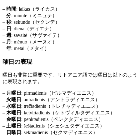
–
時間
: laikas（ライカス）
–
分
: minutė（ミニュテ）
–
秒
: sekundė（セクンデ）
–
日
: diena（ディエナ）
–
週
: savaitė（サヴァイテ）
–
月
: mėnuo（メーヌオ）
–
年
: metai（メタイ）
曜日の表現
曜日も非常に重要です。リトアニア語では曜日は以下のよう
に表現されます。
–
月曜日
: pirmadienis（ピルマディエニス）
–
火曜日
: antradienis（アントラディエニス）
–
水曜日
: trečiadienis（トレチャディエニス）
–
木曜日
: ketvirtadienis（ケトヴィルタディエニス）
–
金曜日
: penktadienis（ペンクタディエニス）
–
土曜日
: šeštadienis（シェシュタディエニス）
–
日曜日
: sekmadienis（セクマディエニス）