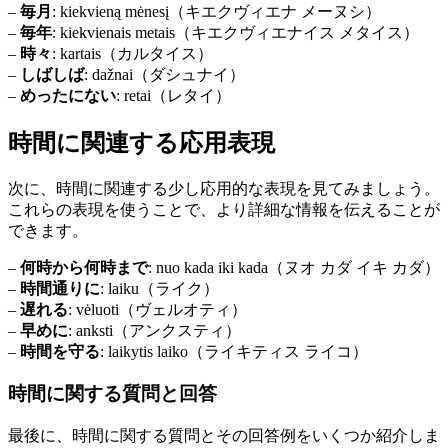
–
毎月
: kiekvieną mėnesį（キエクヴィエナ メーヌシ）
–
毎年
: kiekvienais metais（キエクヴィエナイス メタイス）
–
時々
: kartais（カルタイス）
–
しばしば
: dažnai（ダシュナイ）
–
めったにない
: retai（レタイ）
時間に関連する応用表現
次に、時間に関連する少し応用的な表現を見てみましょう。
これらの表現を使うことで、より詳細な情報を伝えることが
できます。
–
何時から何時まで
: nuo kada iki kada（ヌオ カダ イキ カダ）
–
時間通りに
: laiku（ライク）
–
遅れる
: vėluoti（ヴェルオティ）
–
早めに
: anksti（アンクスティ）
–
時間を守る
: laikytis laiko（ライキティス ライコ）
時間に関する質問と回答
最後に、時間に関する質問とその回答例をいくつか紹介しま