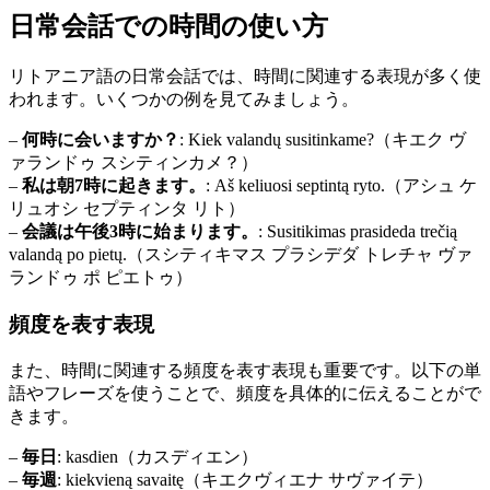
日常会話での時間の使い方
リトアニア語の日常会話では、時間に関連する表現が多く使
われます。いくつかの例を見てみましょう。
–
何時に会いますか？
: Kiek valandų susitinkame?（キエク ヴ
ァランドゥ スシティンカメ？）
–
私は朝7時に起きます。
: Aš keliuosi septintą ryto.（アシュ ケ
リュオシ セプティンタ リト）
–
会議は午後3時に始まります。
: Susitikimas prasideda trečią
valandą po pietų.（スシティキマス プラシデダ トレチャ ヴァ
ランドゥ ポ ピエトゥ）
頻度を表す表現
また、時間に関連する頻度を表す表現も重要です。以下の単
語やフレーズを使うことで、頻度を具体的に伝えることがで
きます。
–
毎日
: kasdien（カスディエン）
–
毎週
: kiekvieną savaitę（キエクヴィエナ サヴァイテ）