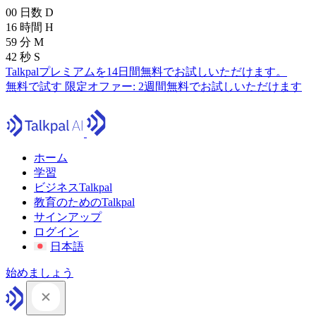
00
日数
D
16
時間
H
59
分
M
41
秒
S
Talkpalプレミアムを14日間無料でお試しいただけます。
無料で試す
限定オファー:
2週間無料でお試しいただけます
ホーム
学習
ビジネスTalkpal
教育のためのTalkpal
サインアップ
ログイン
日本語
始めましょう