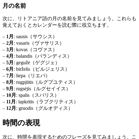
月の名前
次に、リトアニア語の月の名前を見てみましょう。これらも
覚えておくとカレンダーを読む際に役立ちます。
–
1月
: sausis（サウシス）
–
2月
: vasaris（ヴァサリス）
–
3月
: kovas（コヴァス）
–
4月
: balandis（バランディス）
–
5月
: gegužė（ゲグジェ）
–
6月
: birželis（ビルジェリス）
–
7月
: liepa（リエパ）
–
8月
: rugpjūtis（ルグプユティス）
–
9月
: rugsėjis（ルグセイイス）
–
10月
: spalis（スパリス）
–
11月
: lapkritis（ラプクリティス）
–
12月
: gruodis（グルオディス）
時間の表現
次に、時間を表現するためのフレーズを見てみましょう。こ