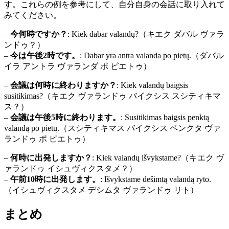
す。これらの例を参考にして、自分自身の会話に取り入れて
みてください。
–
今何時ですか？
: Kiek dabar valandų?（キエク ダバル ヴァラ
ンドゥ？）
–
今は午後2時です。
: Dabar yra antra valanda po pietų.（ダバル
イラ アントラ ヴァランダ ポ ピエトゥ）
–
会議は何時に終わりますか？
: Kiek valandų baigsis
susitikimas?（キエク ヴァランドゥ バイクシス スシティキマ
ス？）
–
会議は午後5時に終わります。
: Susitikimas baigsis penktą
valandą po pietų.（スシティキマス バイクシス ペンクタ ヴァ
ランドゥ ポ ピエトゥ）
–
何時に出発しますか？
: Kiek valandų išvykstame?（キエク ヴ
ァランドゥ イシュヴィクスタメ？）
–
午前10時に出発します。
: Išvykstame dešimtą valandą ryto.
（イシュヴィクスタメ デシムタ ヴァランドゥ リト）
まとめ