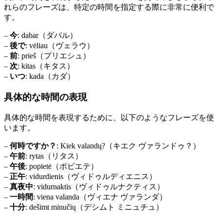
れらのフレーズは、特定の時間を指定する際に非常に便利で
す。
–
今
: dabar（ダバル）
–
後で
: vėliau（ヴェラウ）
–
前
: prieš（プリエシュ）
–
次
: kitas（キタス）
–
いつ
: kada（カダ）
具体的な時間の表現
具体的な時間を表現するために、以下のようなフレーズを使
います。
–
何時ですか？
: Kiek valandų?（キエク ヴァランドゥ？）
–
午前
: rytas（リタス）
–
午後
: popietė（ポピエテ）
–
正午
: vidurdienis（ヴィドゥルディエニス）
–
真夜中
: vidurnaktis（ヴィドゥルナクティス）
–
一時間
: viena valanda（ヴィエナ ヴァランダ）
–
十分
: dešimt minučių（デシムト ミニュチュ）