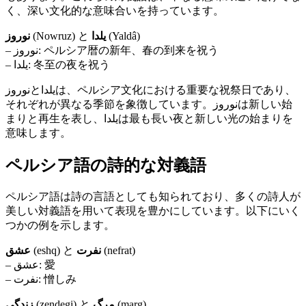
く、深い文化的な意味合いを持っています。
نوروز
(Nowruz) と
یلدا
(Yaldâ)
– نوروز: ペルシア暦の新年、春の到来を祝う
– یلدا: 冬至の夜を祝う
نوروزとیلداは、ペルシア文化における重要な祝祭日であり、
それぞれが異なる季節を象徴しています。نوروزは新しい始
まりと再生を表し、یلداは最も長い夜と新しい光の始まりを
意味します。
ペルシア語の詩的な対義語
ペルシア語は詩の言語としても知られており、多くの詩人が
美しい対義語を用いて表現を豊かにしています。以下にいく
つかの例を示します。
عشق
(eshq) と
نفرت
(nefrat)
– عشق: 愛
– نفرت: 憎しみ
زندگی
(zendegi) と
مرگ
(marg)