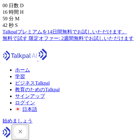
00
日数
D
16
時間
H
59
分
M
41
秒
S
Talkpalプレミアムを14日間無料でお試しいただけます。
無料で試す
限定オファー:
2週間無料でお試しいただけます
ホーム
学習
ビジネスTalkpal
教育のためのTalkpal
サインアップ
ログイン
日本語
始めましょう