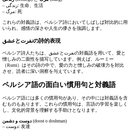
– زندگی: 生命、生活
– مرگ: 死
これらの対義語は、ペルシア詩においてしばしば対比的に用
いられ、感情の深さや人生の儚さを強調します。
عشقとنفرتの詩的表現
ペルシア詩人たちは、عشقとنفرتの対義語を用いて、愛と
憎しみの二面性を描写しています。例えば、ルーミー
（Rumi）はその詩の中で、愛の力と憎しみの破壊力を対比
させ、読者に深い洞察を与えています。
ペルシア語の面白い慣用句と対義語
ペルシア語には多くの慣用句があり、その中には対義語を含
むものもあります。これらの慣用句は、言語の学習を楽しく
し、文化的背景を理解する手助けとなります。
دوست و دشمن
(doost o doshman)
– دوست: 友達