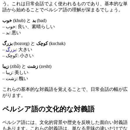
う。これは日常会話でよく使われるものであり、基本的な単
語から始めることでペルシア語の理解が深まるでしょう。
خوب
(khub) と
بد
(bad)
– خوب: 良い、素晴らしい
– بد: 悪い
بزرگ
(bozorg) と
کوچک
(kuchak)
–
بزرگ
: 大きい
– کوچک: 小さい
زیبا
(zibâ) と
زشت
(zesht)
– زیبا: 美しい
– زشت: 醜い
これらの基本的な対義語を覚えることで、日常会話の幅が広
がります。
ペルシア語の文化的な対義語
ペルシア語には、文化的背景や歴史を反映した面白い対義語
もあります。これらの対義語は、単なる意味の違いだけでな