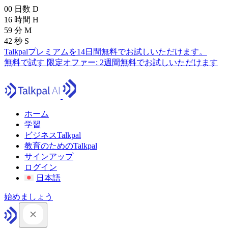
00
日数
D
16
時間
H
59
分
M
41
秒
S
Talkpalプレミアムを14日間無料でお試しいただけます。
無料で試す
限定オファー:
2週間無料でお試しいただけます
ホーム
学習
ビジネスTalkpal
教育のためのTalkpal
サインアップ
ログイン
日本語
始めましょう