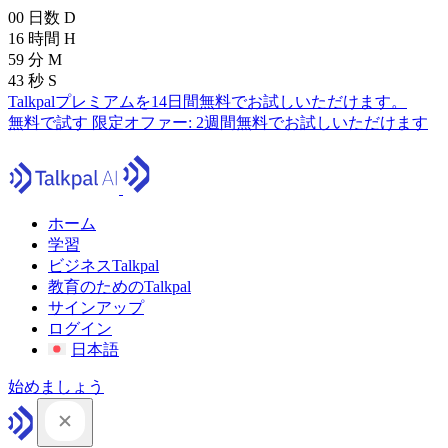
00
日数
D
16
時間
H
59
分
M
41
秒
S
Talkpalプレミアムを14日間無料でお試しいただけます。
無料で試す
限定オファー:
2週間無料でお試しいただけます
ホーム
学習
ビジネスTalkpal
教育のためのTalkpal
サインアップ
ログイン
日本語
始めましょう