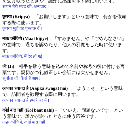
を受け取ったときや、誰かに感謝を示す際に用います。
आपने मेरी मदद की, धन्यवाद।
कृपया (Kripya)
– 「お願いします」という意味で、何かを依頼
する際に使います。
कृपया मुझे वह पुस्तक दें।
माफ़ कीजिये (Maaf kijiye)
– 「すみません」や「ごめんなさい」
の意味で、過ちを認めたり、他人の邪魔をした時に使いま
す。
माफ़ कीजिये, मैं देर हो गई।
जी (Ji)
– 相手を敬う意味を込めて名前や称号の後に付ける言
葉です。親切かつ礼儀正しい会話には欠かせません。
सुनीता जी, कैसे हैं आप?
आपका स्वागत है (Aapka swagat hai)
– 「ようこそ」という意味
で、訪問者を歓迎する際に用います。
आपका स्वागत है हमारे घर में।
कोई बात नहीं (Koi baat nahi)
– 「いいえ、問題ないです」とい
う意味で、誰かが謝ったときに使う応答です。
माफ़ कीजिये, कोई बात नहीं।