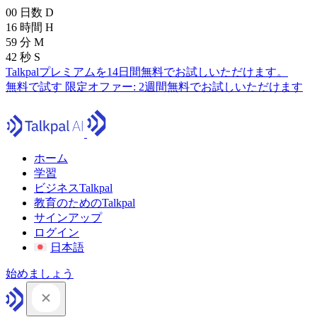
00
日数
D
16
時間
H
59
分
M
41
秒
S
Talkpalプレミアムを14日間無料でお試しいただけます。
無料で試す
限定オファー:
2週間無料でお試しいただけます
ホーム
学習
ビジネスTalkpal
教育のためのTalkpal
サインアップ
ログイン
日本語
始めましょう