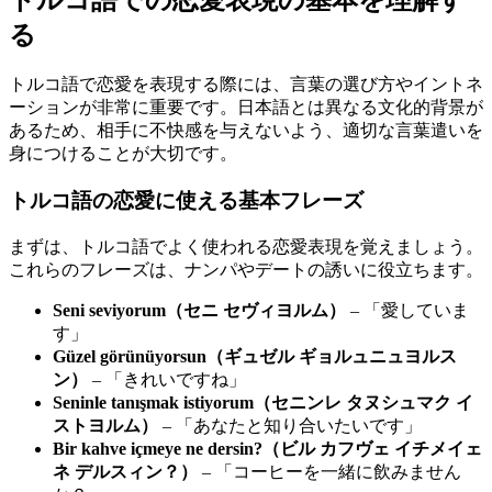
る
トルコ語で恋愛を表現する際には、言葉の選び方やイントネ
ーションが非常に重要です。日本語とは異なる文化的背景が
あるため、相手に不快感を与えないよう、適切な言葉遣いを
身につけることが大切です。
トルコ語の恋愛に使える基本フレーズ
まずは、トルコ語でよく使われる恋愛表現を覚えましょう。
これらのフレーズは、ナンパやデートの誘いに役立ちます。
Seni seviyorum（セニ セヴィヨルム）
– 「愛していま
す」
Güzel görünüyorsun（ギュゼル ギョルュニュヨルス
ン）
– 「きれいですね」
Seninle tanışmak istiyorum（セニンレ タヌシュマク イ
ストヨルム）
– 「あなたと知り合いたいです」
Bir kahve içmeye ne dersin?（ビル カフヴェ イチメイェ
ネ デルスィン？）
– 「コーヒーを一緒に飲みません