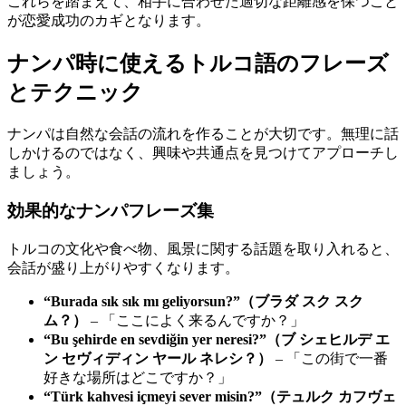
これらを踏まえて、相手に合わせた適切な距離感を保つこと
が恋愛成功のカギとなります。
ナンパ時に使えるトルコ語のフレーズ
とテクニック
ナンパは自然な会話の流れを作ることが大切です。無理に話
しかけるのではなく、興味や共通点を見つけてアプローチし
ましょう。
効果的なナンパフレーズ集
トルコの文化や食べ物、風景に関する話題を取り入れると、
会話が盛り上がりやすくなります。
“Burada sık sık mı geliyorsun?”（ブラダ スク スク
ム？）
– 「ここによく来るんですか？」
“Bu şehirde en sevdiğin yer neresi?”（ブ シェヒルデ エ
ン セヴィディン ヤール ネレシ？）
– 「この街で一番
好きな場所はどこですか？」
“Türk kahvesi içmeyi sever misin?”（テュルク カフヴェ