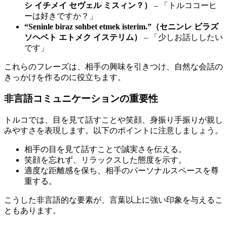
シ イチメイ セヴェル ミスィン？）
– 「トルココーヒ
ーは好きですか？」
“Seninle biraz sohbet etmek isterim.”（セニンレ ビラズ
ソヘベト エトメク イステリム）
– 「少しお話ししたい
です」
これらのフレーズは、相手の興味を引きつけ、自然な会話の
きっかけを作るのに役立ちます。
非言語コミュニケーションの重要性
トルコでは、目を見て話すことや笑顔、身振り手振りが親し
みやすさを表現します。以下のポイントに注意しましょう。
相手の目を見て話すことで誠実さを伝える。
笑顔を忘れず、リラックスした態度を示す。
適度な距離感を保ち、相手のパーソナルスペースを尊
重する。
こうした非言語的な要素が、言葉以上に強い印象を与えるこ
ともあります。