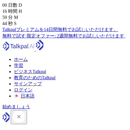
00
日数
D
16
時間
H
59
分
M
43
秒
S
Talkpalプレミアムを14日間無料でお試しいただけます。
無料で試す
限定オファー:
2週間無料でお試しいただけます
ホーム
学習
ビジネスTalkpal
教育のためのTalkpal
サインアップ
ログイン
日本語
始めましょう