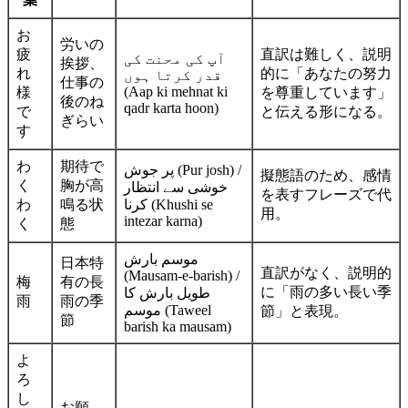
お
労いの
疲
直訳は難しく、説明
آپ کی محنت کی
挨拶、
れ
的に「あなたの努力
قدر کرتا ہوں
仕事の
(Aap ki mehnat ki
様
を尊重しています」
後のね
qadr karta hoon)
で
と伝える形になる。
ぎらい
す
わ
期待で
پر جوش (Pur josh) /
擬態語のため、感情
く
胸が高
خوشی سے انتظار
を表すフレーズで代
わ
鳴る状
کرنا (Khushi se
用。
intezar karna)
く
態
موسم بارش
日本特
直訳がなく、説明的
(Mausam-e-barish) /
梅
有の長
に「雨の多い長い季
طویل بارش کا
雨
雨の季
موسم (Taweel
節」と表現。
節
barish ka mausam)
よ
ろ
し
お願