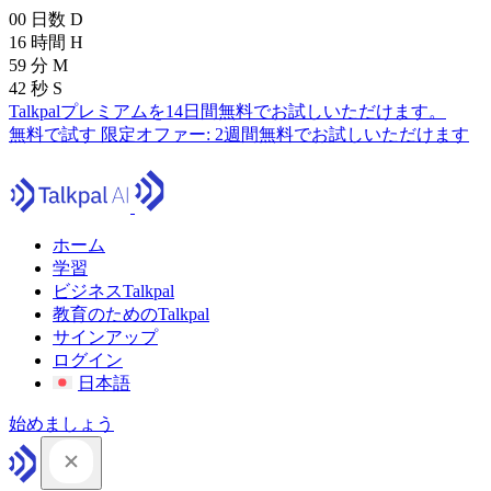
00
日数
D
16
時間
H
59
分
M
41
秒
S
Talkpalプレミアムを14日間無料でお試しいただけます。
無料で試す
限定オファー:
2週間無料でお試しいただけます
ホーム
学習
ビジネスTalkpal
教育のためのTalkpal
サインアップ
ログイン
日本語
始めましょう