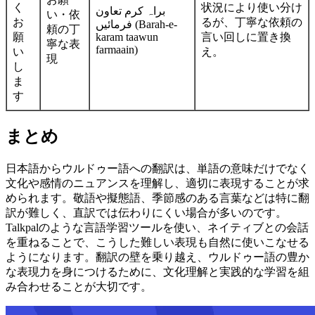
く
状況により使い分け
براہ کرم تعاون
い・依
お
るが、丁寧な依頼の
فرمائیں (Barah-e-
頼の丁
願
karam taawun
言い回しに置き換
寧な表
farmaain)
い
え。
現
し
ま
す
まとめ
日本語からウルドゥー語への翻訳は、単語の意味だけでなく
文化や感情のニュアンスを理解し、適切に表現することが求
められます。敬語や擬態語、季節感のある言葉などは特に翻
訳が難しく、直訳では伝わりにくい場合が多いのです。
Talkpalのような言語学習ツールを使い、ネイティブとの会話
を重ねることで、こうした難しい表現も自然に使いこなせる
ようになります。翻訳の壁を乗り越え、ウルドゥー語の豊か
な表現力を身につけるために、文化理解と実践的な学習を組
み合わせることが大切です。