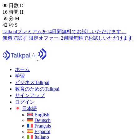
00
日数
D
16
時間
H
59
分
M
40
秒
S
Talkpalプレミアムを14日間無料でお試しいただけます。
無料で試す
限定オファー:
2週間無料でお試しいただけます
ホーム
学習
ビジネスTalkpal
教育のためのTalkpal
サインアップ
ログイン
日本語
English
Deutsch
Français
Español
Italiano