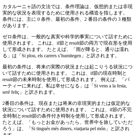
カタルーニャ語の文法では、条件理論は、仮想的または非現
実的な状況を表現するために使用される構造を指します。
条件には、主に 0 条件、最初の条件、2 番目の条件の 3 種類
があります。
ゼロ条件は、一般的な真実や科学的事実について話すために
使用されます。 これは、if節とresult節の両方で現在形を使用
して形成されます。 たとえば、「雨が降ると、通りは濡れ
る」は「Si plou, els carrers s’humitegen」と訳されます。
最初の条件は、将来の実際の状況または起こりうる状況につ
いて話すために使用されます。 これは、if節の現在時制と
result節の未来時制を使用して形成されます。 例えば、「パ
ーティーに来れば、私は幸せになる」は「Si vens a la festa,
seré feliç」と訳されます。
2番目の条件は、現在または将来の非現実的または仮定的な
状況について話すために使用されます。 これは、if節の不完
全時制とresult節の条件付き時制を使用して形成されます。
たとえば、「もっとお金があったら、世界中を旅していただ
ろう」は、「Si tingués més diners, viatjaria pel món」と訳され
ます。